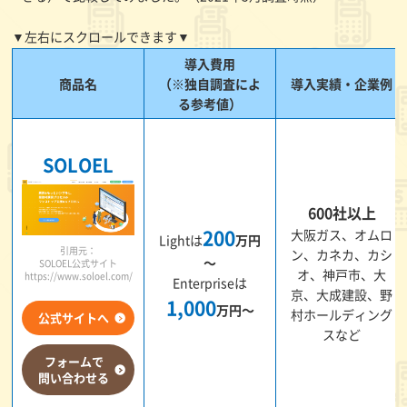
▼左右にスクロールできます▼
導入費用
商品名
（※独自調査によ
導入実績・企業例
る参考値）
SOLOEL
600社以上
200
大阪ガス、オムロ
Lightは
万円
引用元：
ン、カネカ、カシ
～
SOLOEL公式サイト
オ、神戸市、大
https://www.soloel.com/
Enterpriseは
京、大成建設、野
1,000
万円～
村ホールディング
公式サイトへ
スなど
フォームで
問い合わせる