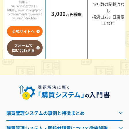
引用元：
※社数の記載はな
SAP Ariba公式サイト
し
https://www.scsk.jp/prod
3,000
万円程度
uct/common/erp_overvie
横浜ゴム、日東電
w_srm/index.html
工など
公式サイトへ
フォームで
問い合わせる
購買管理システムの事例と特徴まとめ
購買管理システム・間接材購買について徹底解説