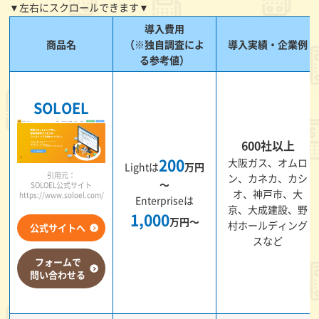
▼左右にスクロールできます▼
導入費用
商品名
（※独自調査によ
導入実績・企業例
る参考値）
SOLOEL
600社以上
200
大阪ガス、オムロ
Lightは
万円
引用元：
ン、カネカ、カシ
～
SOLOEL公式サイト
オ、神戸市、大
https://www.soloel.com/
Enterpriseは
京、大成建設、野
1,000
万円～
村ホールディング
公式サイトへ
スなど
フォームで
問い合わせる