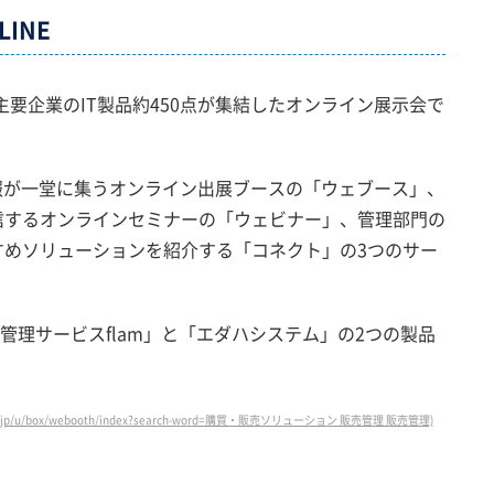
INE
は、主要企業のIT製品約450点が集結したオンライン展示会で
情報が一堂に集うオンライン出展ブースの「ウェブース」、
信するオンラインセミナーの「ウェビナー」、管理部門の
すめソリューションを紹介する「コネクト」の3つのサー
管理サービスflam」と「エダハシステム」の2つの製品
p/u/box/webooth/index?search-word=購買・販売ソリューション 販売管理 販売管理)