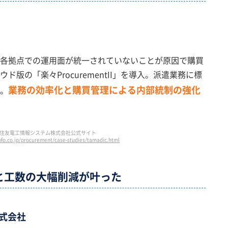
各拠点での運用面が統一されていないことが原因で購買
版の「楽々ProcurementII」を導入。派遣業務に標
業務の効率化と購買管理による内部統制の強化
。
住友電工情報システム株式会社公式サイト
nfo.co.jp/procurement/case-studies/tamadic.html
と
工数の大幅削減が叶った
式会社