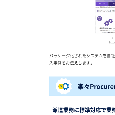
引
http
パッケージ化されたシステムを自社仕
入事例をお伝えします。
楽々Procure
派遣業務に標準対応で
業