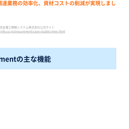
調達業務の効率化、資材コストの削減が実現しまし
住友電工情報システム株式会社公式サイト
-info.co.jp/procurement/case-studies/mee.html
mentの
主な機能