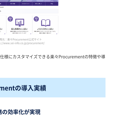
用元：楽々Procurement公式サイト
s://www.sei-info.co.jp/procurement/
様にカスタマイズできる楽々Procurementの特徴や導
mentの
導入実績
務の効率化が実現