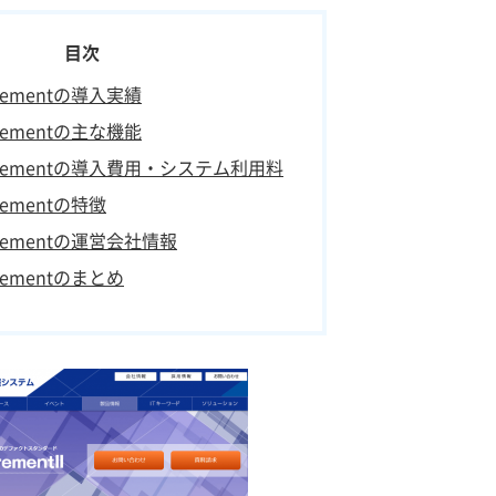
rementの導入実績
rementの主な機能
urementの導入費用・システム利用料
rementの特徴
urementの運営会社情報
rementのまとめ