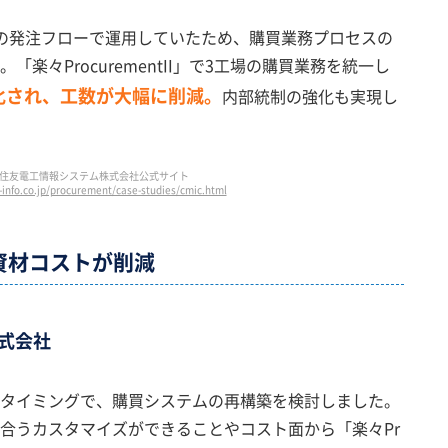
の発注フローで運用していたため、購買業務プロセスの
楽々ProcurementII」で3工場の購買業務を統一し
化され、工数が大幅に削減。
内部統制の強化も実現し
住友電工情報システム株式会社公式サイト
-info.co.jp/procurement/case-studies/cmic.html
資材コストが削減
式会社
タイミングで、購買システムの再構築を検討しました。
合うカスタマイズができることやコスト面から「楽々Pr