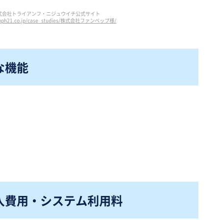
式会社トライアンフ・ニジュウイチ公式サイト
yumph21.co.jp/case_studies/株式会社ファンペップ様/
主な機能
導入費用・
システム利用料