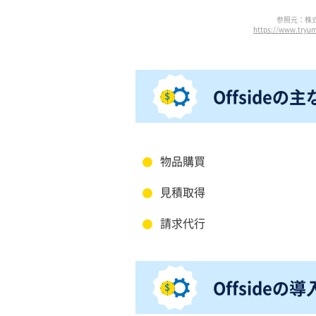
参照元：株
https://www.tr
Offsideの
物品購買
見積取得
請求代行
Offsideの