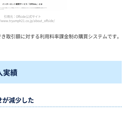
引用元：Offside公式サイト
//www.tryumph21.co.jp/about_offside/
成ができ取引額に対する利用料率課金制の購買システムです。
導入実績
せが
減少した