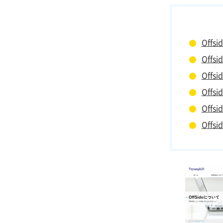
Off
Off
Off
Offs
Off
Offs