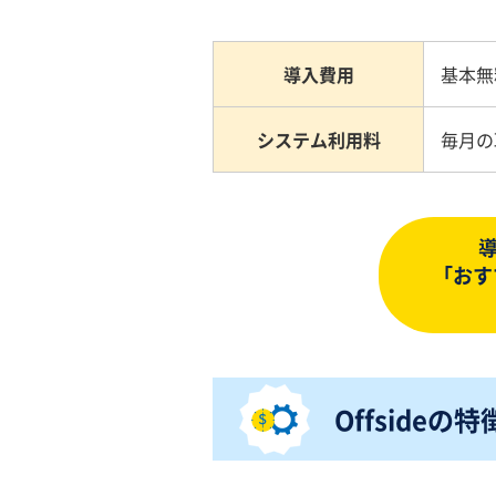
導入費用
基本無
システム利用料
毎月の
「おす
Offsideの特