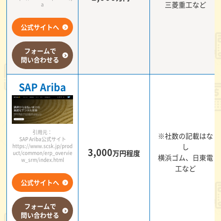
三菱重工など
a
公式サイトへ
フォームで
問い合わせる
SAP Ariba
引用元：
※社数の記載はな
SAP Ariba公式サイト
し
https://www.scsk.jp/prod
3,000
万円程度
uct/common/erp_overvie
横浜ゴム、日東電
w_srm/index.html
工など
公式サイトへ
フォームで
問い合わせる