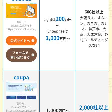
600社以上
200
大阪ガス、オムロ
Lightは
万円
引用元：
ン、カネカ、カシ
～
SOLOEL公式サイト
オ、神戸市、大
https://www.soloel.com/
Enterpriseは
京、大成建設、野
1,000
万円～
村ホールディング
公式サイトへ
スなど
フォームで
問い合わせる
coupa
引用元：
2,000社以上
Coupa公式サイト
1,000
万円～
https://www.coupa.com/j